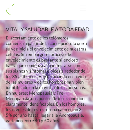
GAMMI
VITAL Y SALUDABLE A TODA EDAD
El acortamiento de los telómeros
comienza a partir de la concepción, lo que a
su vez inicia el envejecimiento de nuestras
células. Sin embargo, el proceso de
envejecimiento es bastante silencioso
hasta que comienza a manifestarse con
sus signos y síntomas típicos alrededor de
los 35 a 40 años. Hay un periodo en la vida
de las mujeres y de los hombres muy bien
identificado en la mayoría de las personas.
En mujeres: Menopausia y Pre-
Menopausia, dos puntos de interconexión
claramente identificables. En los hombres,
los niveles de testosterona caen en un 3-
5% por año hasta llegar a la Andropausia,
variando entre 40 y 50 años.