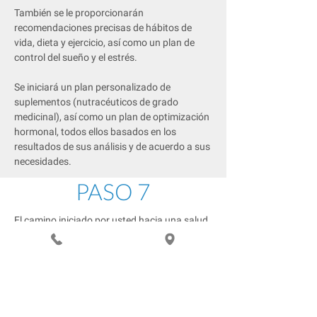
También se le proporcionarán
recomendaciones precisas de hábitos de
vida, dieta y ejercicio, así como un plan de
control del sueño y el estrés.
Se iniciará un plan personalizado de
suplementos (nutracéuticos de grado
medicinal), así como un plan de optimización
hormonal, todos ellos basados en los
resultados de sus análisis y de acuerdo a sus
necesidades.
PASO 7
El camino iniciado por usted hacia una salud
óptima, incluirá visitas de seguimiento y
repetición de los análisis más avanzados
cada tres meses, para garantizar que su plan
personalizado esté enfocado en obtener y
mantener su "mejor calidad de vida, salud,
bienestar y vigor".